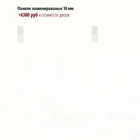
Панели ламинированые 10 мм
+6300 руб
к стоимости двери
08 белое дерево
29 белый софт
гладкая
белая
панель
без
рисунка
с
текстурой
дерева