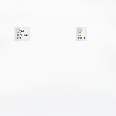
12 беленый дуб
12 венге