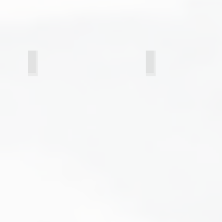
24 графит
14 эковенге горизон
горизонтальный
рисунок
дерева