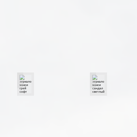
зеркало макси грей софт
зеркало макси санда