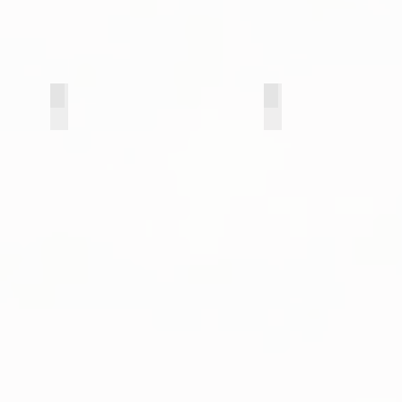
13 белый мат
13 софт грей