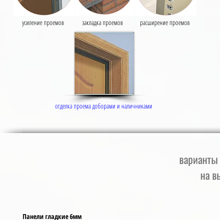
усиление проемов
закладка проемов
расширение проемов
отделка проема доборами и наличниками
варианты
на в
Панели гладкие 6мм