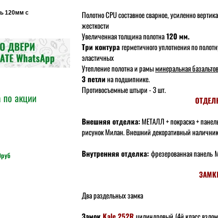
ь 120мм с
Полотно CPU составное сварное, усиленно верти
жесткости
Увеличенная толщина полотна
120 мм.
Три контура
герметичного уплотнения по полотну
эластичных
Утепление полотна и рамы
минеральная базальто
3 петли
на подшипнике.
Противосъемные штыри - 3 шт.
а по акции
ОТДЕЛ
Внешняя отделка:
МЕТАЛЛ + покраска + панел
рисунок Милан. Внешний декоративный налични
Внутренняя отделка:
фрезерованная панель
0руб
ЗАМК
Два раздельных замка
Замок
Kale 252R
цилиндровый
(4й класс взло