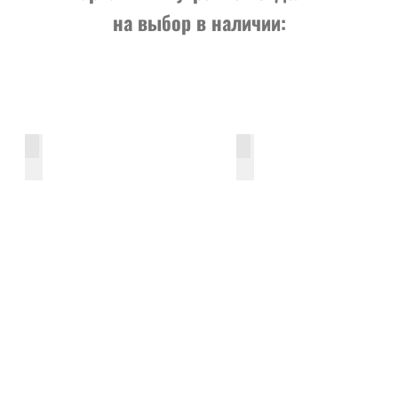
на выбор в наличии:
гладкая-миланский-орех-6мм
гладкая-Итальянский-ор