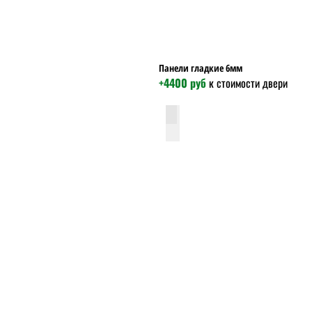
Панели гладкие 6мм
+4400 руб
к стоимости двери
гладкая-беленый-дуб-6мм