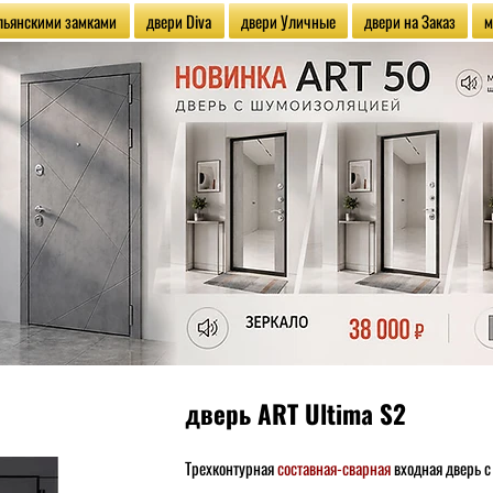
альянскими замками
двери Diva
двери Уличные
двери на Заказ
м
дверь ART Ultima S2
Трехконтурная
составная-сварная
входная дверь 