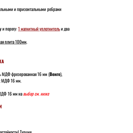
кальными и горизонтальными
ребрами
 и порогу:
1 магнитный уплотнитель
и два
вая плита 100мм
.
КА
ь МДФ фрезерованная 16 мм
(
Венге
),
к МДФ 16 мм.
МДФ
16 мм
на
выбор см. ниже
И
мостойкости) Турция