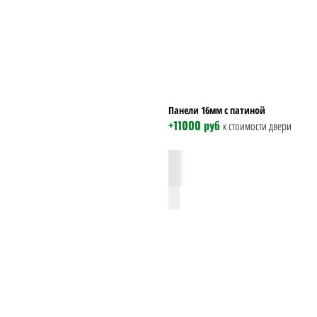
Панели 16мм с патиной
+11000 руб
к стоимости двери
фл 316 силк сноу патина хром