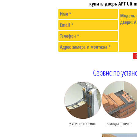
купить дверь АРТ Ulti
Сервис по устан
усиление проемов
закладка проемов