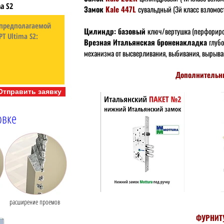
ma S2
Замок
Kale 447L
сувальдный (3й класс взломос
Цилиндр: базовый
ключ/вертушка (перфориро
Врезная Итальянская броненакладка
глубо
механизма
от высверливания, выбивания, вырыва
Дополнительн
Отправить заявку
овке
расширение проемов
ФУРНИТ