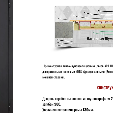
Трехконтурная тепло-шумоизоляционная дверь ART U
декоративными панелями МДФ фрезерованными (Венге
внешней стороны.
КОНСТРУ
Дверная коробка выполнена из гнутого профиля
2
загибом 90С.
Увеличенная толщина рамы
130мм.