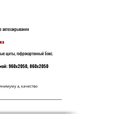
ез автозакрывания
ка
вые щиты, гофрокартонный бокс.
мой: 960х2050, 860х2050
инимуму а, качество