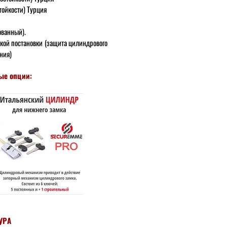
тойкости) Турция
ванный).
кой постановки
(защита цилиндрового
ния)
ые опции:
УРА