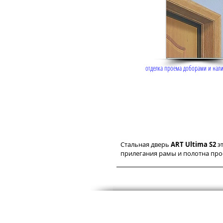
отделка проема доборами и нал
Стальная дверь
ART Ultima S2
эт
прилегания рамы и полотна про