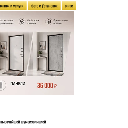
онтаж и услуги
фото с Установок
о нас
с высочайшей шумоизоляцией