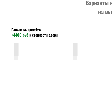
Варианты 
на вы
Панели гладкие 6мм
+4400 руб
к стоимости двери
гладкая-беленый-дуб-6мм
гладкая-миланский-