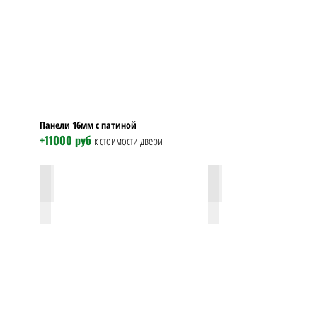
Панели 16мм с патиной
+11000 руб
к стоимости двери
фл 316 силк сноу патина хром
фл 316 силк сноу пат