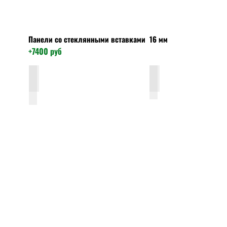
Панели со стеклянными вставками 16 мм
+7400
руб
СБ18 Лиственица беж светлые стекла
СБ18 Лиственица беж