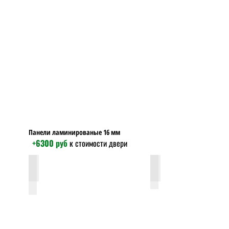
Панели ламинированые 16 мм
+6300 руб
к стоимости двери
гладкая силк сноу 16мм
Шторм силк сноу