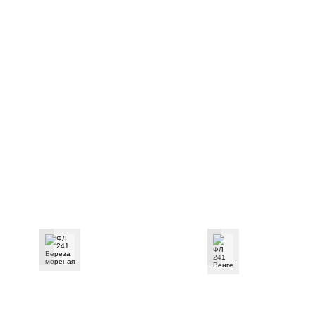
ФЛ 241 Береза мореная
ФЛ 241 Венге