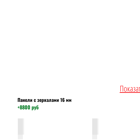
Показа
Панели с зеркалами 16 мм
+88
00 руб
ЛФЛС-19 Силк сноу
ЛФЛС-19 Софт грей
софт
софт