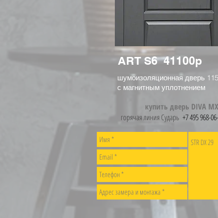
ART S6 41100р
шумоизоляционная дверь 11
с магнитным уплотнением
купить дверь DIVA MX
горячая линия Сударь
+7 495 968-06