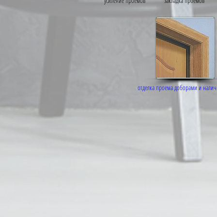
усиление проемов
закладка проемов
отделка проема доборами и нали