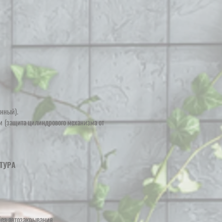
нный).
и
(защита цилиндрового механизма
от
ТУРА
без автозакрывания