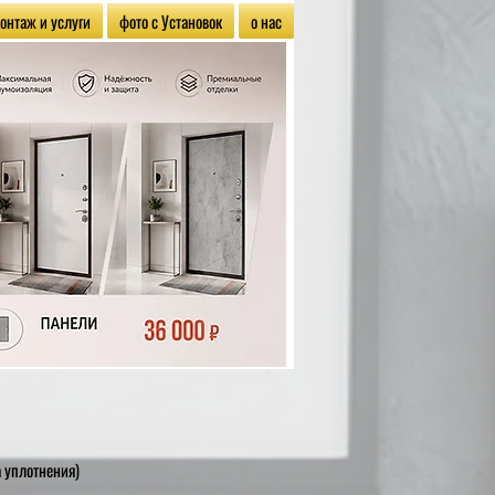
онтаж и услуги
фото с Установок
о нас
а уплотнения)