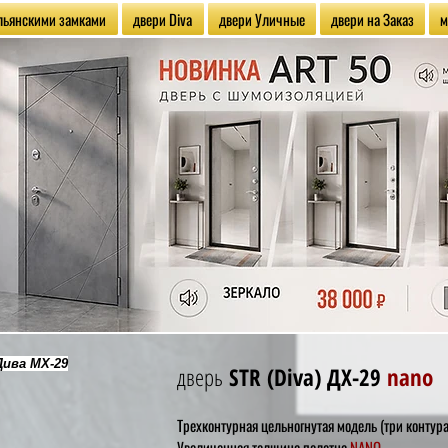
альянскими замками
двери Diva
двери Уличные
двери на Заказ
м
Дива МX-29
дверь
STR
(Diva) ДX-29
nano
Трехконтурная
цельногнутая модель
(три контур
Увеличенная толщина полотна
NANO