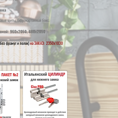
вка
овые щиты, гофрокартонный бокс.
амой: 960х2050, 860х2050
без фрамуг и полок)
на ЗАКАЗ: 2350х1030