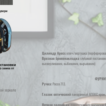
двери
Цилиндр Apecs
ключ/вертушка (перфорирова
Врезная броненакладка
глубокой постановк
высверливания, выбивания, вырывания)
становки
о замка от
ФУРНИ
Ручка:
Россо 713.
кой зеркало
Глазок оптический
панорамный АПЕКС хром.
Ночная задвижка:
поворотная механическая 