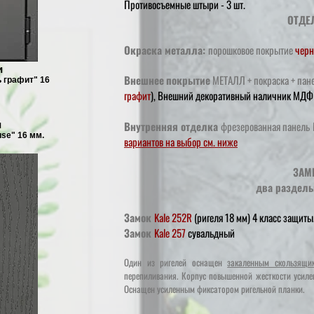
Противосъемные штыри - 3 шт.
ОТДЕ
Окраска металла:
порошковое покрытие
черн
и
Внешнее
покрытие
МЕТАЛЛ + покраска + пан
ь графит" 16
графит
),
Внешний декоративный наличник МДФ 
и
Внутренняя отделка
фрезерованная панель
se" 16 мм.
вариантов на выбор см. ниже
ЗАМ
два раздель
Замок
Kale 252R
(ригеля 18 мм) 4 класс защиты
Замок
Kale 257
сувальдный
Один из ригелей оснащен
закаленным скользящи
перепиливания. Корпус повышенной жесткости усилен
Оснащен усиленным фиксатором ригельной планки.