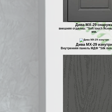
Дива МX-29 снаруж
внешняя отделка: "Soft touch Ясен
мм.
Дива МX-29 изнутр
Внутренняя панель МДФ "Silk mou