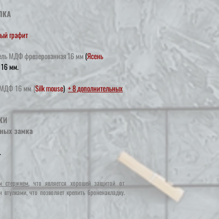
ЛКА
ый графит
ель МДФ фрезерованная 16 мм
(
Ясень
16 мм.
МДФ
16 мм
(
Silk mouse
)
+ 8 дополнительных
КИ
ных замка
.
м стержнем
, что является хорошей защитой от
 втулками, что позволяет крепить броненакладку.